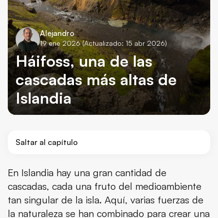
Alejandro
19 ene 2026
(Actualizado: 15 abr 2026)
Háifoss, una de las
cascadas más altas de
Islandia
Saltar al capítulo
¿Qué es Háifoss?
En Islandia hay una gran cantidad de
cascadas, cada una fruto del medioambiente
Dónde está la cascada Háifoss y cómo llegar
tan singular de la isla. Aquí, varias fuerzas de
Qué ver y hacer cerca de la cascada Háifoss
la naturaleza se han combinado para crear una