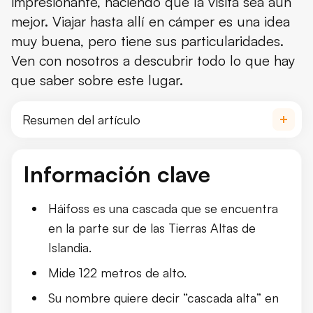
impresionante, haciendo que la visita sea aún
mejor. Viajar hasta allí en cámper es una idea
muy buena, pero tiene sus particularidades.
Ven con nosotros a descubrir todo lo que hay
que saber sobre este lugar.
Resumen del artículo
Qué es Háifoss
Información clave
Datos sobre la cascada Háifoss
Háifoss es una cascada que se encuentra
Dónde está Háifoss y cómo llegar
en la parte sur de las Tierras Altas de
Islandia.
Qué ver y hacer cerca de la cascada 
Mide 122 metros de alto.
Su nombre quiere decir “cascada alta” en
Dónde alojarse cerca de la cascada 