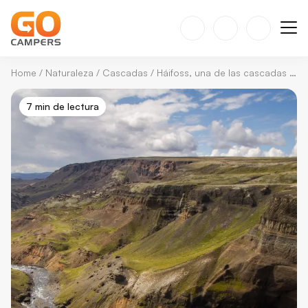
Home
/
Naturaleza
/
Cascadas
/
Háifoss, una de las cascadas más altas de Islandia
7 min de lectura