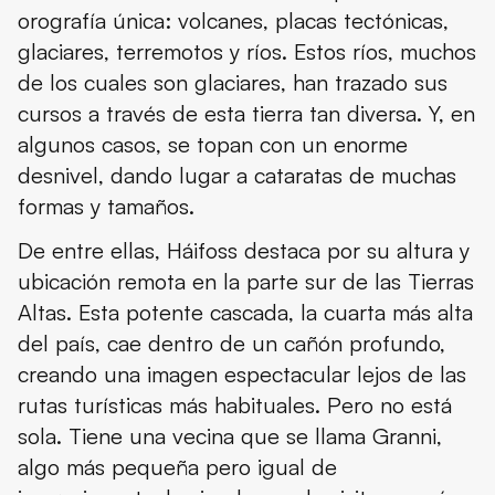
orografía única: volcanes, placas tectónicas,
Dónde dormir cerca de la cascada Háifoss
glaciares, terremotos y ríos. Estos ríos, muchos
Las estaciones en Háifoss
de los cuales son glaciares, han trazado sus
cursos a través de esta tierra tan diversa. Y, en
Qué llevar en la maleta para ir a la cascada Háifoss
algunos casos, se topan con un enorme
Consejos de viaje
desnivel, dando lugar a cataratas de muchas
formas y tamaños.
Conclusión
De entre ellas, Háifoss destaca por su altura y
ubicación remota en la parte sur de las Tierras
Altas. Esta potente cascada, la cuarta más alta
del país, cae dentro de un cañón profundo,
creando una imagen espectacular lejos de las
rutas turísticas más habituales. Pero no está
sola. Tiene una vecina que se llama Granni,
algo más pequeña pero igual de