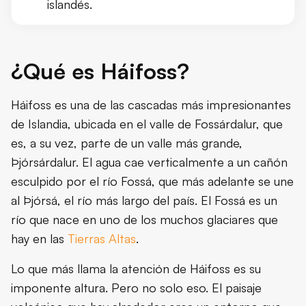
islandés.
Las estaciones en la cascada Háifoss
Qué llevar para visitar la cascada Há
¿Qué es Háifoss?
Consejos de viaje
Háifoss es una de las cascadas más impresionantes
de Islandia, ubicada en el valle de Fossárdalur, que
Conclusión
es, a su vez, parte de un valle más grande,
Þjórsárdalur. El agua cae verticalmente a un cañón
esculpido por el río Fossá, que más adelante se une
al Þjórsá, el río más largo del país. El Fossá es un
río que nace en uno de los muchos glaciares que
hay en las
Tierras Altas
.
Lo que más llama la atención de Háifoss es su
imponente altura. Pero no solo eso. El paisaje