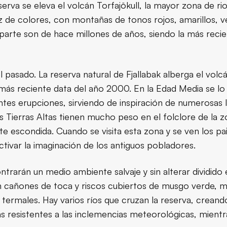
serva se eleva el volcán Torfajökull, la mayor zona de riolit
 de colores, con montañas de tonos rojos, amarillos, ver
arte son de hace millones de años, siendo la más recien
 pasado. La reserva natural de Fjallabak alberga el volc
n más reciente data del año 2000. En la Edad Media se l
ntes erupciones, sirviendo de inspiración de numerosas 
 Tierras Altas tienen mucho peso en el folclore de la z
nte escondida. Cuando se visita esta zona y se ven los pais
ctivar la imaginación de los antiguos pobladores.
ontrarán un medio ambiente salvaje y sin alterar dividido
n cañones de toca y riscos cubiertos de musgo verde, mie
les termales. Hay varios ríos que cruzan la reserva, crean
tas resistentes a las inclemencias meteorológicas, mientr