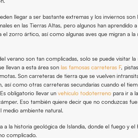
n.
eden llegar a ser bastante extremas y los inviernos son l
ales en las Tierras Altas, pero algunos han aprendido a
 el zorro ártico, así como algunas aves que migran a la
l verano son tan complicadas, solo se puede visitar la 
ue llevan a esta área son
las famosas carreteras F
, pist
emotas. Son carreteras de tierra que se vuelven intransit
en, así como otras carreteras secundarias cuando el tiemp
 Es obligatorio llevar un
vehículo todoterreno
para ir a l
 cámper. Eso también quiere decir que no conduzcas fuer
l medio ambiente natural.
a a la historia geológica de Islandia, donde el fuego y e
omo complicado.