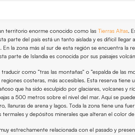
bak, situada en el sur de las Tierras Altas de Islandia, es 
y un territorio enorme conocido como las
Tierras Altas
. 
a parte del país está un tanto aislada y es difícil llegar 
. En la zona más al sur de esta región se encuentra la re
ta parte de Islandia es conocida por sus paisajes volcá
traducir como “tras las montañas” o “espalda de las mon
las regiones costeras, más accesibles. Esta reserva tiene
ñoso que ha sido esculpido por glaciares, volcanes y río
bajas a 500 metros sobre el nivel del mar. Aquí se pue
, llanuras de arena y lagos. Toda la zona tiene una fue
s termales y depósitos minerales que alteran el color de 
tá muy estrechamente relacionada con el pasado y presen