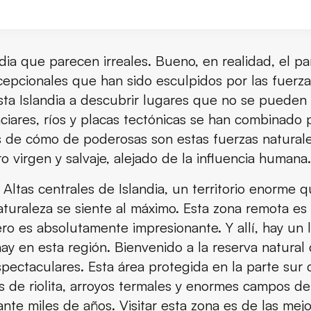
jallabak?
ndia que parecen irreales. Bueno, en realidad, el p
pcionales que han sido esculpidos por las fuerzas 
atural de Fjallabak
ta Islandia a descubrir lugares que no se pueden ha
ciares, ríos y placas tectónicas se han combinado 
rva natural de Fjallabak
s de cómo de poderosas son estas fuerzas naturales
ural de Fjallabak
o virgen y salvaje, alejado de la influencia humana.
s Altas centrales de Islandia, un territorio enorme 
de y cómo llegar
turaleza se siente al máximo. Esta zona remota es d
 de Fjallabak
 pero es absolutamente impresionante. Y allí, hay u
y en esta región. Bienvenido a la reserva natural d
a la reserva natural de Fjallabak
spectaculares. Esta área protegida en la parte sur d
 de riolita, arroyos termales y enormes campos de
nte miles de años. Visitar esta zona es de las mej