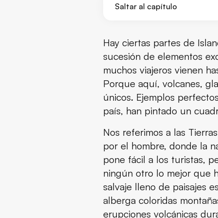
Saltar al capítulo
¿Qué es la reserva natural de F
Hay ciertas partes de Isla
sucesión de elementos exce
Qué ver y hacer en la reserva n
muchos viajeros vienen has
Porque aquí, volcanes, gla
Qué ver y hacer cera de la rese
únicos. Ejemplos perfecto
Dónde dormir en la reserva nat
país, han pintado un cuadr
Nos referimos a las Tierra
Dónde está la reserva natural 
por el hombre, donde la na
El tiempo en la reserva natural
pone fácil a los turistas,
ningún otro lo mejor que ha
Qué llevar en la maleta para ir 
salvaje lleno de paisajes e
alberga coloridas montañas
Consejos de viaje
erupciones volcánicas dura