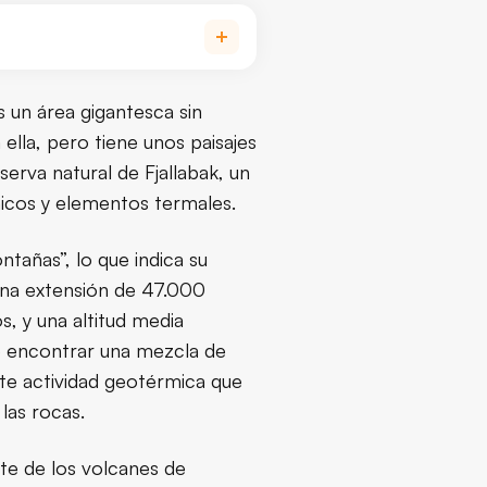
un área protegida desde 1979 con 47.000 hectáreas de paisaje
Es un área gigantesca sin
a ella, pero tiene unos paisajes
serva natural de Fjallabak, un
nicos y elementos termales.
tañas”, lo que indica su
 una extensión de 47.000
s, y una altitud media
de encontrar una mezcla de
rte actividad geotérmica que
las rocas.
te de los volcanes de