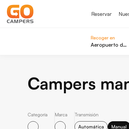
Reservar
Nue
Recoger en
Aeropuerto de Keflavik (KEF)
Campers ma
Categoría
Marca
Transmisión
Automática
Manual