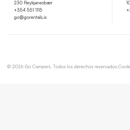
230 Reykjanesbær
1
+354 551 1115
+
go@gorentals.is
© 2026 Go Campers. Todos los derechos reservados.
Cooki