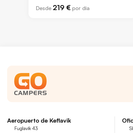
219 €
Desde
por día
Aeropuerto de Keflavik
Ofic
Fuglavík 43
S