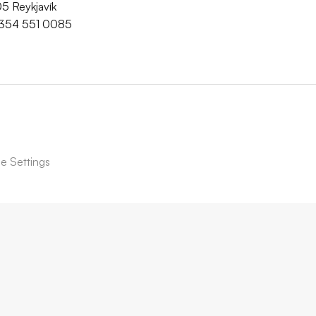
05 Reykjavík
354 551 0085
e Settings