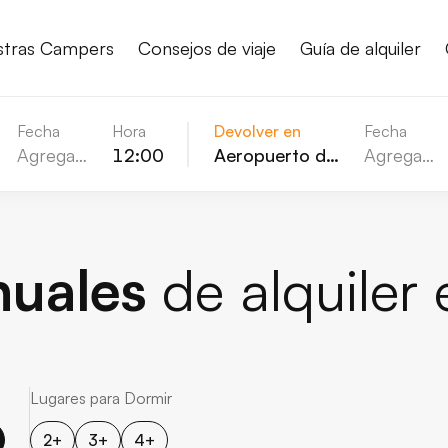
stras Campers
Consejos de viaje
Guía de alquiler
Fecha
Hora
Devolver en
Fecha
Agregar fecha
12:00
Aeropuerto de Keflavik (KEF)
Agregar fecha
nuales
de alquiler 
Lugares para Dormir
2+
3+
4+