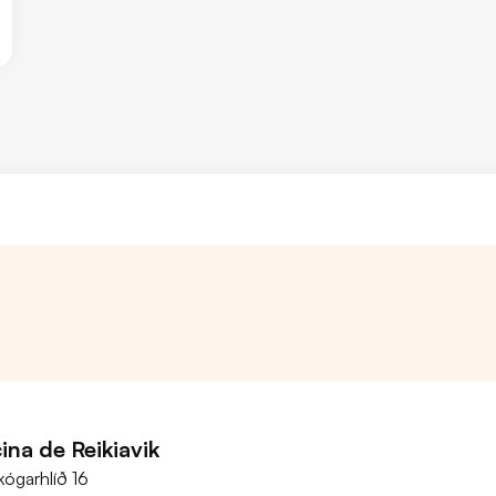
ina de Reikiavik
kógarhlíð 16