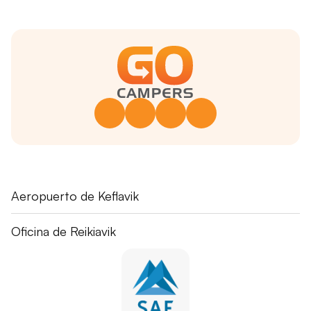
Fuglavík 43
Aeropuerto de Keflavik
230 Reykjanesbær
+354 551 1115
Skógarhlíð 16
Oficina de Reikiavik
go@gorentals.is
105 Reykjavík
+354 551 0085