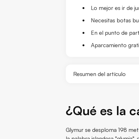
Lo mejor es ir de 
Necesitas botas bu
En el punto de part
Aparcamiento grati
Resumen del artículo
¿Qué es la ca
¿Qué es la 
¿Por qué eleg
Glymur se desploma 198 metro
Dónde está y 
la palabra islandesa "glymja",