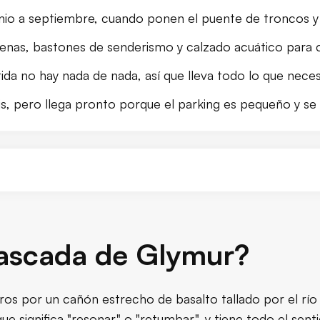
junio a septiembre, cuando ponen el puente de troncos 
enas, bastones de senderismo y calzado acuático para c
ida no hay nada de nada, así que lleva todo lo que neces
s, pero llega pronto porque el parking es pequeño y se 
scada de Glymur?
cascada de Glymur?
ir Glymur en lugar de otras c
s por un cañón estrecho de basalto tallado por el río
cómo llegar
 que significa "resonar" o "retumbar", y tiene todo el se