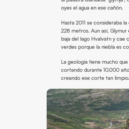
oyes el agua en ese cañón.
La caminata h
Hasta 2011 se consideraba la
Qué hacer una 
228 metros. Aun así, Glymur e
baja del lago Hvalvatn y cae
Información c
verdes porque la niebla es co
La geología tiene mucho que v
Qué llevar
cortando durante 10.000 años 
creando ese corte tan limpio.
Seguridad
Sitios chulos 
Conclusión