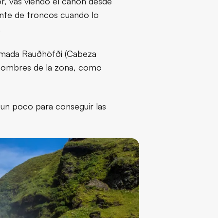
r, vas viendo el cañón desde
uente de troncos cuando lo
.
llamada Rauðhöfði (Cabeza
s nombres de la zona, como
r un poco para conseguir las