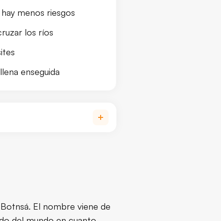
y hay menos riesgos
ruzar los ríos
ites
llena enseguida
ascadas islandesas?
 Botnsá. El nombre viene de
ntido del mundo en cuanto