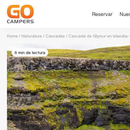
Reservar
Nue
Home
/
Naturaleza
/
Cascadas
/
Cascada de Glymur en Islandia:
6 min de lectura