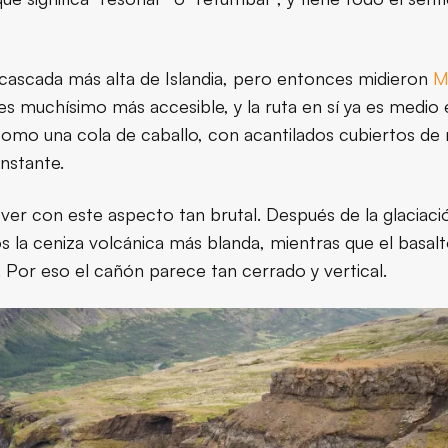
asta Glymur
 cascada más alta de Islandia, pero entonces midieron
M
vez allí
s muchísimo más accesible, y la ruta en sí ya es medio 
 como una cola de caballo, con acantilados cubiertos d
lave para visitantes — clima 
nstante.
er con este aspecto tan brutal. Después de la glaciació
la ceniza volcánica más blanda, mientras que el basalto
 Por eso el cañón parece tan cerrado y vertical.
que visitar cerca