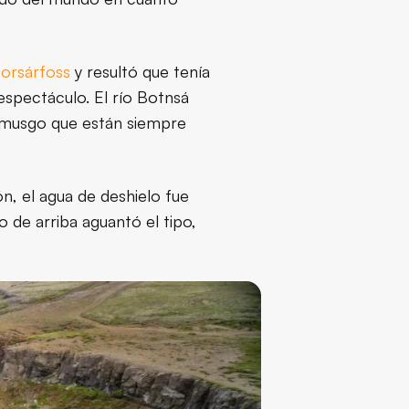
orsárfoss
y resultó que tenía
espectáculo. El río Botnsá
e musgo que están siempre
y mejor época
n, el agua de deshielo fue
 de arriba aguantó el tipo,