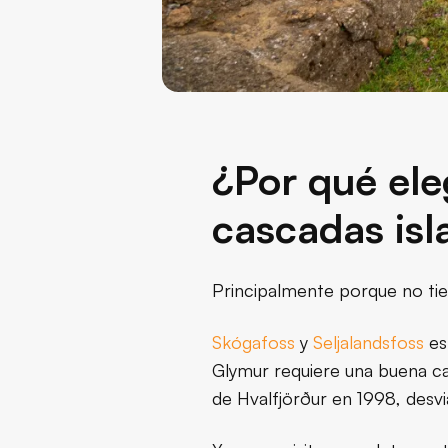
¿Por qué ele
cascadas is
Principalmente porque no tie
Skógafoss
y
Seljalandsfoss
est
Glymur requiere una buena ca
de Hvalfjörður en 1998, desvi