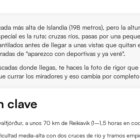
r?
da más alta de Islandia (198 metros), pero la altu
pecial es la ruta: cruzas ríos, pasas por una pequ
ar de otras cascadas islandesas?
ntilados antes de llegar a unas vistas que quitan e
radas de "aparezco con deportivas y ya veré".
adas donde llegas, te haces la foto de rigor que
que currar los miradores y eso cambia por completo 
n clave
tes
valfjörður, a unos 70 km de Reikiavik (1–1,5 horas en co
ficultad media-alta con dos cruces de río y tramos empi