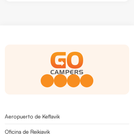
Fuglavík 43
Aeropuerto de Keflavik
230 Reykjanesbær
+354 551 1115
Skógarhlíð 16
Oficina de Reikiavik