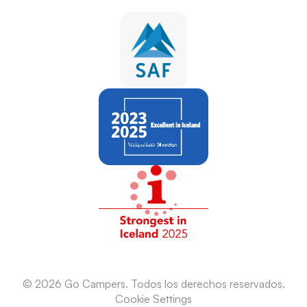
go@gorentals.is
105 Reykjavík
+354 551 0085
© 2026 Go Campers. Todos los derechos reservados.
Cookie Settings