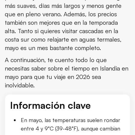
más suaves, días más largos y menos gente
Horas de luz
que en pleno verano. Además, los precios
El tiempo en diferentes zonas de Islandia
también son mejores que en la temporada
alta. Tanto si quieres visitar cascadas en la
Breve vistazo a mayo de 2025
costa sur como relajarte en aguas termales,
Qué meter en la maleta
mayo es un mes bastante completo.
Conclusión
A continuación, te cuento todo lo que
necesitas saber sobre el tiempo en Islandia en
mayo para que tu viaje en 2026 sea
inolvidable.
Información clave
En mayo, las temperaturas suelen rondar
entre 4 y 9°C (39-48°F), aunque cambian