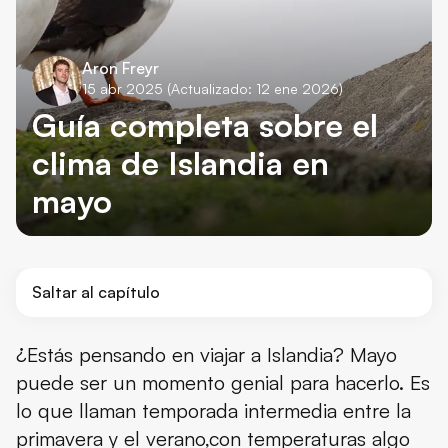
Aron Freyr
15 abr 2025
(Actualizado: 12 ene 2026)
Guía completa sobre el
clima de Islandia en
mayo
Saltar al capítulo
¿Cómo es el tiempo en Islandia en mayo?
¿Estás pensando en viajar a Islandia? Mayo
puede ser un momento genial para hacerlo. Es
Temperaturas en Islandia mayo
lo que llaman temporada intermedia entre la
¿Llueve o nieva en mayo?
primavera y el verano,con temperaturas algo