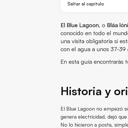
Saltar al capítulo
Historia y origen del Blue Lag
El Blue Lagoon
, o
Bláa lón
conocido en todo el mundo.
Planificando tu viaje
una visita obligatoria si e
con el agua a unos 37-39 
Ubicación y cómo llegar
En esta guía encontrarás to
¿Hay que reservar con anticip
Precios del Blue Lagoon
Historia y o
Cómo es la experiencia en el
Dormir en el Blue Lagoon
El Blue Lagoon no empezó sien
genera electricidad, dejó que
Comida y bebida en el Blue L
No lo hicieron a posta, simpl