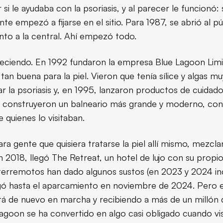
si le ayudaba con la psoriasis, y al parecer le funcionó
te empezó a fijarse en el sitio. Para 1987, se abrió al p
nto a la central. Ahí empezó todo.
 creciendo. En 1992 fundaron la empresa Blue Lagoon Lim
tan buena para la piel. Vieron que tenía sílice y algas m
ar la psoriasis y, en 1995, lanzaron productos de cuidado
9, construyeron un balneario más grande y moderno, con
 quienes lo visitaban.
a gente que quisiera tratarse la piel allí mismo, mezcl
2018, llegó The Retreat, un hotel de lujo con su propio
terremotos han dado algunos sustos (en 2023 y 2024 inc
egó hasta el aparcamiento en noviembre de 2024. Pero el
stá de nuevo en marcha y recibiendo a más de un millón
 Lagoon se ha convertido en algo casi obligado cuando visi