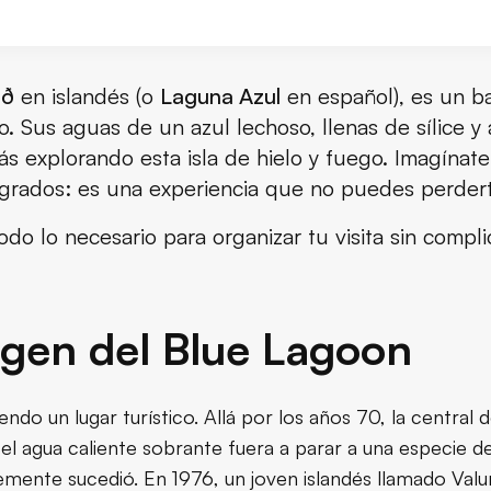
oon
ið
en islandés (o
Laguna Azul
en español), es un b
 Sus aguas de un azul lechoso, llenas de sílice y 
stás explorando esta isla de hielo y fuego. Imagínat
grados: es una experiencia que no puedes perdert
do lo necesario para organizar tu visita sin complic
ación?
rigen del Blue Lagoon
 Blue Lagoon
do un lugar turístico. Allá por los años 70, la central 
 el agua caliente sobrante fuera a parar a una especie de
agoon
emente sucedió. En 1976, un joven islandés llamado Valu