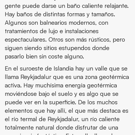
gente puede darse un baño caliente relajante.
Qué hacer cerca del río termal de Reykjadalur
Hay baños de distintas formas y tamaños.
Dónde dormir cerca del río termal de Reykjadalur
Algunos son balnearios modernos, con
tratamientos de lujo e instalaciones
Mejor época para ir al río termal de Reykjadalur
espectaculares. Otros son más rústicos, pero
Qué llevar en la maleta para ir al río termal de Reykjadalur
siguen siendo sitios estupendos donde
pasarlo bien sin coste alguno.
Consejos de viaje
En el suroeste de Islandia hay un valle que se
Conclusión
llama Reykjadalur que es una zona geotérmica
activa. Hay muchísima energía geotérmica
moviéndose bajo el suelo y es algo que se
puede ver en la superficie. De los muchos
elementos que hay allí, el que más destaca es
el río termal de Reykjadalur, un río caliente
totalmente natural donde disfrutar de una