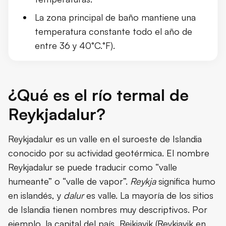
La zona principal de baño mantiene una
Qué ver y hacer cerca de Reykjadalu
temperatura constante todo el año de
entre 36 y 40°C.°F).
Dónde alojarse cerca de Reykjadalur
Mejor época para visitar Reykjadalu
¿Qué es el río termal de
Qué llevar para visitar Reykjadalur H
Reykjadalur?
Consejos de viaje
Reykjadalur es un valle en el suroeste de Islandia
conocido por su actividad geotérmica. El nombre
Conclusión
Reykjadalur se puede traducir como “valle
humeante” o “valle de vapor”.
Reykja
significa humo
en islandés, y
dalur
es valle. La mayoría de los sitios
de Islandia tienen nombres muy descriptivos. Por
ejemplo, la capital del país, Reikiavik (Reykjavik en