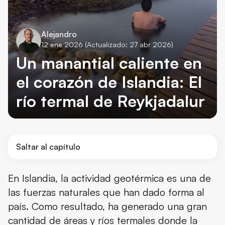
Alejandro
12 ene 2026
(Actualizado: 27 abr 2026)
Un manantial caliente en
el corazón de Islandia: El
río termal de Reykjadalur
Saltar al capítulo
¿Qué es el río termal de Reykjadalur?
En Islandia, la actividad geotérmica es una de
las fuerzas naturales que han dado forma al
Información útil acerca del río termal de Reykjadalur
país. Como resultado, ha generado una gran
Dónde está el río termal de Reykjadalur y cómo llegar
cantidad de áreas y ríos termales donde la