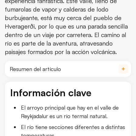
experiencia fantástica. Este valle, lleno de
fumarolas de vapor y calderas de lodo
burbujeante, está muy cerca del pueblo de
Hveragerði, por lo que es una parada sencilla
dentro de un viaje por carretera. El camino al
río es parte de la aventura, atravesando
paisajes formados por la acción volcánica.
Resumen del artículo
Un río termal natural en el corazón d
Información clave
¿Qué es Reykjadalur Hot Spring?
El arroyo principal que hay en el valle de
Información útil sobre Reykjadalur H
Reykjadalur es un río termal natural.
El río tiene secciones diferentes a distintas
Dónde está Reykjadalur Hot Spring y
temperaturas.