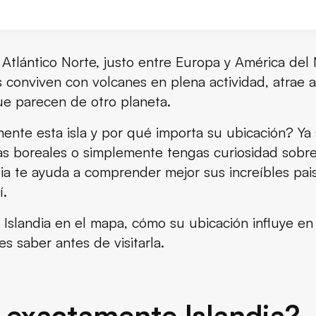
ndia?
 Atlántico Norte, justo entre Europa y América del 
s conviven con volcanes en plena actividad, atrae a
atégica
e parecen de otro planeta.
é Islandia está literalmente partida en dos
ente esta isla y por qué importa su ubicación? Y
ras boreales o simplemente tengas curiosidad sobre
r qué Islandia no es tan fría como te imaginas
a te ayuda a comprender mejor sus increíbles paisa
í.
ubicación ha moldeado la identidad islandesa
 Islandia en el mapa, cómo su ubicación influye en
s de vuelo y rutas
es saber antes de visitarla.
 exactamente Islandia?