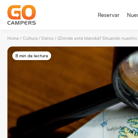
Reservar
Nue
Home
/
Cultura
/
Datos
/
¿Dónde está Islandia? Situando nuestro
8 min de lectura