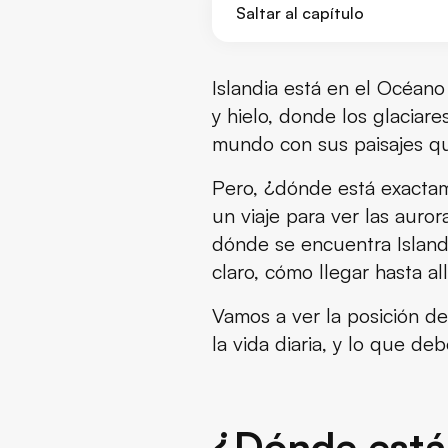
Saltar al capítulo
¿Dónde está exactamente Isla
Islandia está en el Océano
y hielo, donde los glaciare
Países vecinos y posición estr
mundo con sus paisajes qu
La Dorsal Mesoatlántica: Por qu
Pero, ¿dónde está exactam
un viaje para ver las auro
Contradicciones climáticas: Po
dónde se encuentra Islandi
claro, cómo llegar hasta all
Aislamiento cultural: Cómo la 
Vamos a ver la posición de
Cómo llegar a Islandia: Tiempo
la vida diaria, y lo que deb
Zona horaria de Islandia
Conclusión
¿Dónde está