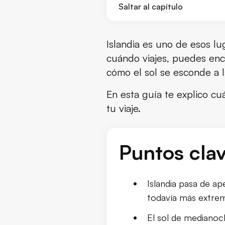
Saltar al capítulo
¿Cuántas horas de luz hay en 
Islandia es uno de esos lu
cuándo viajes, puedes enc
Horas de luz en Islandia mes 
cómo el sol se esconde a l
Por qué Islandia tiene cambios
En esta guía te explico c
tu viaje.
Reikiavik vs norte de Islandia:
El sol de medianoche en Islan
Puntos cla
La oscuridad en invierno en Is
Islandia pasa de a
¿Hay noche polares en Islandi
todavía más extrem
Eclipse solar en Islandia: 12 
El sol de medianoch