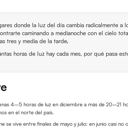
Islandia?
gares donde la luz del día cambia radicalmente a l
ontrarte caminando a medianoche con el cielo tota
a mes
as tres y media de la tarde.
 tan extremos de luz
uántas horas de luz hay cada mes, por qué pasa es
 cómo cambia la luz
dia
ve
landia
penas 4–5 horas de luz en diciembre a más de 20–21 ho
a?
os en el norte del país.
de agosto de 2026
e se vive entre finales de mayo y julio: en junio casi no 