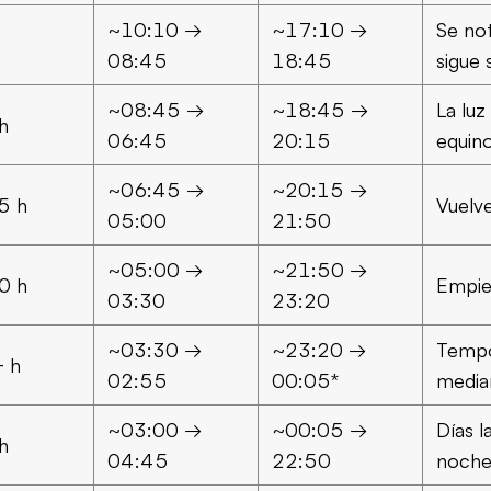
~10:10 →
~17:10 →
Se no
08:45
18:45
sigue 
~08:45 →
~18:45 →
La luz
h
06:45
20:15
equin
~06:45 →
~20:15 →
5 h
Vuelve
05:00
21:50
~05:00 →
~21:50 →
0 h
Empie
03:30
23:20
~03:30 →
~23:20 →
Tempo
 h
02:55
00:05*
media
~03:00 →
~00:05 →
Días l
h
04:45
22:50
noche