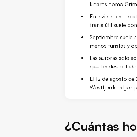
lugares como Gríms
Mejor época para viajar a Islan
En invierno no exis
Auroras boreales y horas de lu
franja útil suele co
Septiembre suele se
menos turistas y op
Las auroras solo so
quedan descartados
El 12 de agosto de 2
Westfjords, algo qu
¿Cuántas hor