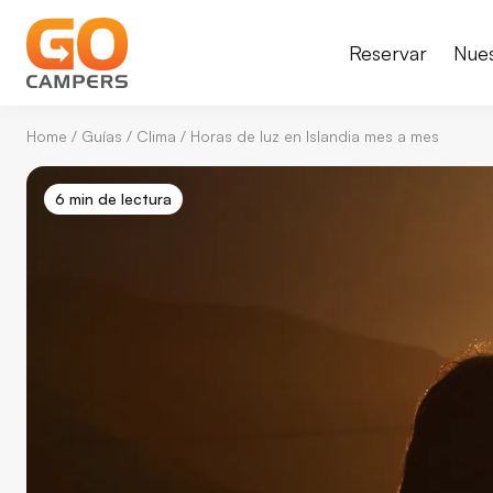
Reservar
Nue
Home
/
Guías
/
Clima
/
Horas de luz en Islandia mes a mes
6 min de lectura