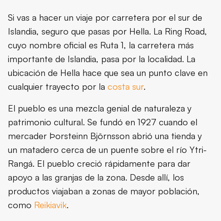
Dónde está Hella y cómo llegar
Si vas a hacer un viaje por carretera por el sur de
Dónde dormir en Hella y alrededore
Islandia, seguro que pasas por Hella. La Ring Road,
cuyo nombre oficial es Ruta 1, la carretera más
Qué ver y hacer en Hella
importante de Islandia, pasa por la localidad. La
ubicación de Hella hace que sea un punto clave en
Qué ver cerca de Hella
cualquier trayecto por la
costa sur
.
El pueblo es una mezcla genial de naturaleza y
El tiempo en Hella
patrimonio cultural. Se fundó en 1927 cuando el
Qué llevar en la maleta para ir a Hell
mercader Þorsteinn Björnsson abrió una tienda y
un matadero cerca de un puente sobre el río Ytri-
Consejos de viaje
Rangá. El pueblo creció rápidamente para dar
apoyo a las granjas de la zona. Desde allí, los
Conclusión
productos viajaban a zonas de mayor población,
como
Reikiavik
.