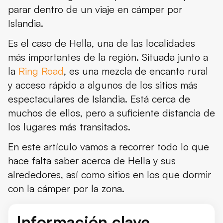
parar dentro de un viaje en cámper por
Dónde comer en Hella
Islandia.
Qué ver y hacer en Hella
Es el caso de Hella, una de las localidades
Qué ver cerca de Hella
más importantes de la región. Situada junto a
la
Ring Road
, es una mezcla de encanto rural
El tiempo en Hella
y acceso rápido a algunos de los sitios más
Qué llevar en la maleta para ir a Hella
espectaculares de Islandia. Está cerca de
muchos de ellos, pero a suficiente distancia de
Consejos de viaje
los lugares más transitados.
Conclusión
En este artículo vamos a recorrer todo lo que
hace falta saber acerca de Hella y sus
alrededores, así como sitios en los que dormir
con la cámper por la zona.
Información clave