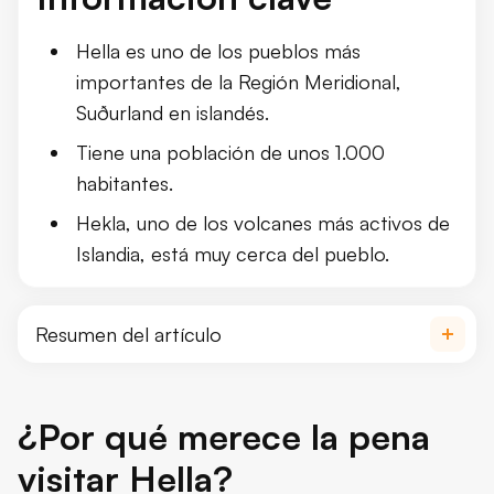
Hella es uno de los pueblos más
importantes de la Región Meridional,
Suðurland en islandés.
Tiene una población de unos 1.000
habitantes.
Hekla, uno de los volcanes más activos de
Islandia, está muy cerca del pueblo.
Resumen del artículo
¿Por qué merece la pena visitar Hell
¿Por qué merece la pena
Dónde comer en Hella
visitar Hella?