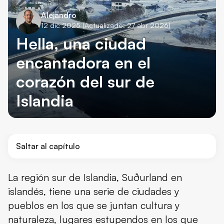
Alejandro
12 dic 2025
(Actualizado: 27 abr 2026)
Hella, una ciudad
encantadora en el
corazón del sur de
Islandia
Saltar al capítulo
¿Por qué merece la pena visitar Hella?
La región sur de Islandia, Suðurland en
islandés, tiene una serie de ciudades y
Dónde está Hella y cómo llegar
pueblos en los que se juntan cultura y
Dónde dormir en Hella y alrededores
naturaleza, lugares estupendos en los que