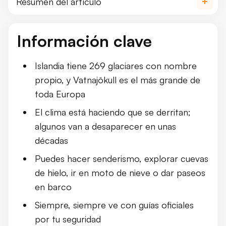
Resumen del artículo
Explorando los glaciares de Islandia: un viaje de hielo, 
Información clave
Cómo se formaron los glaciares de Islandia
La importancia de los glaciares de Islandia
Los glaciares más famosos de Islandia
Islandia tiene 269 glaciares con nombre
Cómo los glaciares moldean el paisaje
propio, y Vatnajökull es el más grande de
¿Se puede caminar sobre un glaciar?
toda Europa
El clima está haciendo que se derritan;
Las mejores experiencias glaciares
algunos van a desaparecer en unas
Cuándo ir
Cultura y leyendas de los glaciares islandeses
décadas
Mirando al futuro: qué va a pasar con los glaciares de Is
Puedes hacer senderismo, explorar cuevas
de hielo, ir en moto de nieve o dar paseos
en barco
Siempre, siempre ve con guías oficiales
por tu seguridad