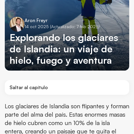
Aron Freyr
14 oct 2025
(Actualizado: 7 feb 2026)
Explorando los glaciares
de Islandia: un viaje de
hielo, fuego y aventura
Saltar al capítulo
Cómo se formaron los glaciares de Islandia
Los glaciares de Islandia son flipantes y forman
parte del alma del país. Estas enormes masas
La importancia de los glaciares de Islandia
de hielo cubren como un 10% de la isla
Los glaciares más famosos de Islandia
entera, creando un paisaje que te quita el