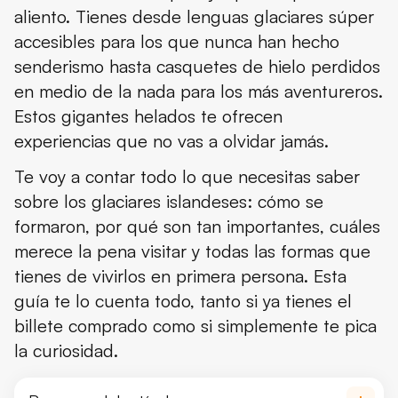
aliento. Tienes desde lenguas glaciares súper
Cómo los glaciares moldean el paisaje
accesibles para los que nunca han hecho
¿Se puede caminar sobre un glaciar?
senderismo hasta casquetes de hielo perdidos
en medio de la nada para los más aventureros.
Las mejores experiencias glaciares
Estos gigantes helados te ofrecen
Cuevas de hielo
experiencias que no vas a olvidar jamás.
Paseos en barco entre Icebergs
Te voy a contar todo lo que necesitas saber
sobre los glaciares islandeses: cómo se
Cuándo Ir
formaron, por qué son tan importantes, cuáles
Cultura y leyendas de los glaciares islandeses
merece la pena visitar y todas las formas que
tienes de vivirlos en primera persona. Esta
Mirando al futuro: qué va a pasar con los glaciares de Island
guía te lo cuenta todo, tanto si ya tienes el
Conclusión
billete comprado como si simplemente te pica
la curiosidad.