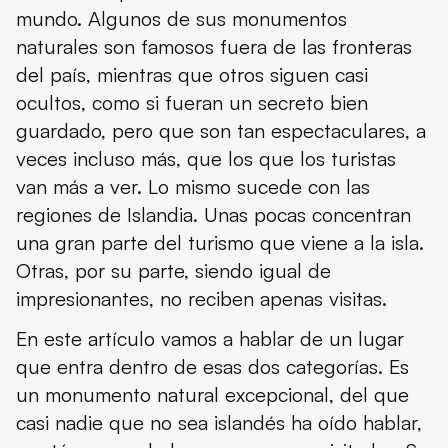
mundo. Algunos de sus monumentos
Camping y cafetería de Stuðlagil
naturales son famosos fuera de las fronteras
Dónde está el cañón Stuðlagil y cómo llegar
del país, mientras que otros siguen casi
ocultos, como si fueran un secreto bien
Dónde dormir cerca del cañón Stuðlagil
guardado, pero que son tan espectaculares, a
Qué ver y hacer cerca del cañón Stuðlagil
veces incluso más, que los que los turistas
van más a ver. Lo mismo sucede con las
Las estaciones en el cañón Stuðlagil
regiones de Islandia. Unas pocas concentran
Qué llevar en la maleta para ir al cañón Stuðlagil
una gran parte del turismo que viene a la isla.
Otras, por su parte, siendo igual de
Consejos de viaje
impresionantes, no reciben apenas visitas.
Conclusión
En este artículo vamos a hablar de un lugar
que entra dentro de esas dos categorías. Es
un monumento natural excepcional, del que
casi nadie que no sea islandés ha oído hablar,