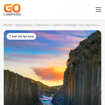
Home
/
Naturaleza
/
Cañones
/
Cañón Stuðlagil: Una impresionante joya escondida en el este de Islandia
7 min de lectura