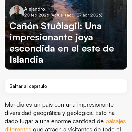
Alejandro
20 feb 2026
(Actualizado: 27 abr 2026)
Cañón Stuðlagil: Una
impresionante joya
escondida en el este de
Islandia
Saltar al capítulo
¿Qué es Stuðlagil?
Islandia es un país con una impresionante
diversidad geográfica y geológica. Esto ha
Geología y leyendas del Cañón Stuðlagil
dado lugar a una enorme cantidad de
paisajes
Datos acerca del cañón Stuðlagil
diferentes
que atraen a visitantes de todo el