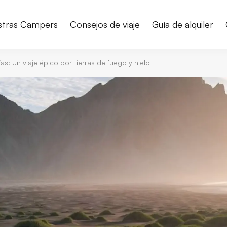
stras Campers
Consejos de viaje
Guía de alquiler
as: Un viaje épico por tierras de fuego y hielo