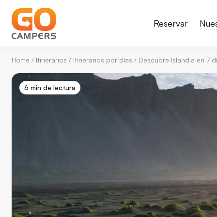
Reservar
Nue
Home
/
Itinerarios
/
Itinerarios por días
/
Descubre Islandia en 7 dí
6 min de lectura