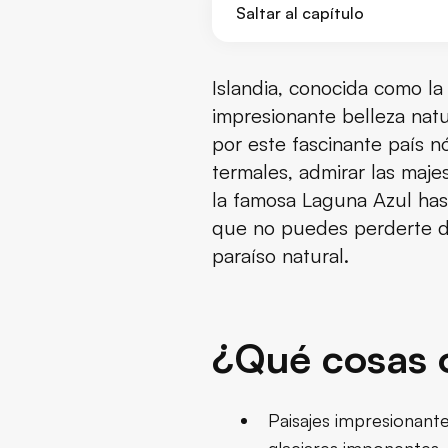
Saltar al capítulo
¿Qué cosas ofrece Islandia?
Islandia, conocida como la 
impresionante belleza natur
¿Cuántos días se aconseja visit
por este fascinante país n
termales, admirar las maje
¿Cuál es el mejor mes para viaj
la famosa Laguna Azul has
¿Cuántos días se requieren para
que no puedes perderte dur
paraíso natural.
Descubriendo la magia de Isl
Una semana inolvidable en tier
¿Qué cosas o
Explorando Islandia en 7 días: 
La ruta perfecta para conocer
Paisajes impresionant