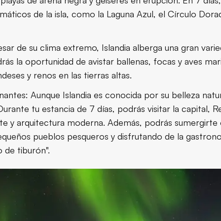
playas de arena negra y géiseres en erupción. En 7 días
áticos de la isla, como la Laguna Azul, el Círculo Dora
pesar de su clima extremo, Islandia alberga una gran varie
ndrás la oportunidad de avistar ballenas, focas y aves mar
deses y renos en las tierras altas.
cinantes: Aunque Islandia es conocida por su belleza nat
 Durante tu estancia de 7 días, podrás visitar la capital, R
te y arquitectura moderna. Además, podrás sumergirte e
 pequeños pueblos pesqueros y disfrutando de la gastro
 de tiburón".