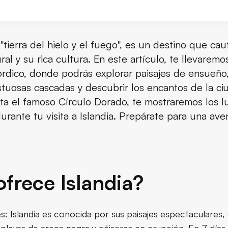
"tierra del hielo y el fuego", es un destino que caut
al y su rica cultura. En este artículo, te llevaremo
ar Islandia?
órdico, donde podrás explorar paisajes de ensueño,
stuosas cascadas y descubrir los encantos de la c
ar a Islandia?
ta el famoso Círculo Dorado, te mostraremos los 
 visitar Reikiavik?
ante tu visita a Islandia. Prepárate para una aven
andia en una semana
ras islandesas
frece Islandia?
Naturaleza, cultura y aventura
 Islandia en una semana
es: Islandia es conocida por sus paisajes espectaculare