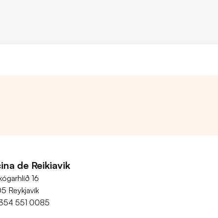
ina de Reikiavik
kógarhlíð 16
05 Reykjavík
354 551 0085