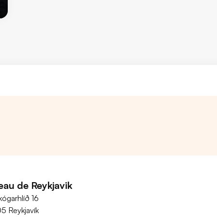
eau de Reykjavik
kógarhlíð 16
05 Reykjavík