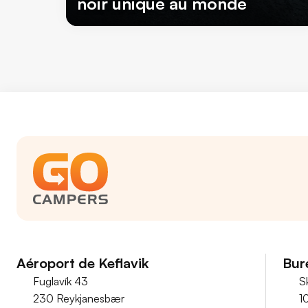
noir unique au monde
Aéroport de Keflavik
Bur
Fuglavík 43
S
230 Reykjanesbær
1