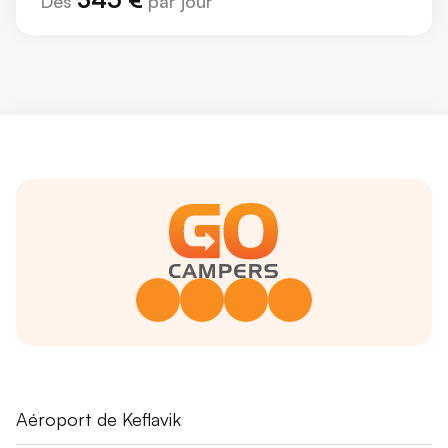
Dès
par jour
Fuglavík 43
Aéroport de Keflavik
230 Reykjanesbær