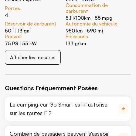
Consommation de
Portes
carburant
4
5.1 l/100km
|
55 mpg
Réservoir de carburant
Autonomie du véhicule
50 l
|
13 gal
950 km
|
590 mi
Pouvoir
Émissions
75 PS
|
55 kW
133 g/km
Afficher les mesures
Questions Fréquemment Posées
Le camping-car Go Smart est-il autorisé
sur les routes F ?
Combien de passagers peuvent s'asseoir