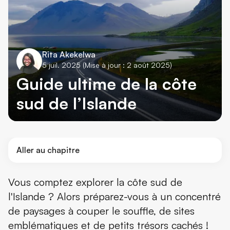
Rita Akekelwa
5 juil. 2025
(Mise à jour : 2 août 2025)
Guide ultime de la côte
sud de l’Islande
Aller au chapitre
Combien de temps prévoir ?
Vous comptez explorer la côte sud de
l'Islande ? Alors préparez-vous à un concentré
Camping-car : l'essentiel à savoir (campings, stations-servic
de paysages à couper le souffle, de sites
Les sites à ne pas manquer sur la côte sud
emblématiques et de petits trésors cachés !