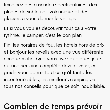
Imaginez des cascades spectaculaires, des
Les villes à découvrir
plages de sable noir volcanique et des
Nos derniers conseils pour les camping-caristes
glaciers à vous donner le vertige.
Pourquoi la côte sud vous marquera à vie?
Et si vous voulez découvrir tout ça à votre
rythme, le camper, c'est le bon plan.
Fini les horaires de fou, les hôtels hors de prix
et bonjour les réveils avec une vue différente
chaque matin. Que vous ayez quelques jours
ou une semaine complète devant vous, ce
guide vous donne tout ce qu'il faut : les
incontournables, les meilleurs campings et
tous nos conseils pour que ce soit inoubliable.
Combien de temps prévoir