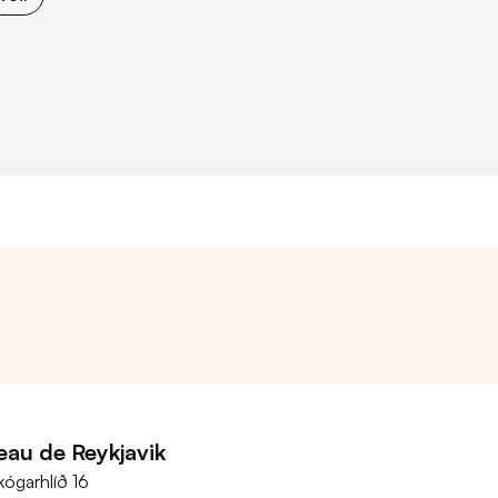
eau de Reykjavik
kógarhlíð 16