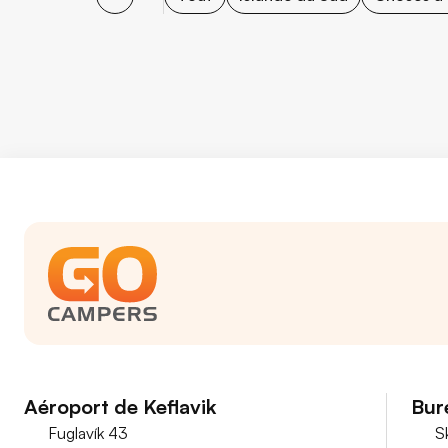
Aéroport de Keflavik
Bur
Fuglavík 43
S