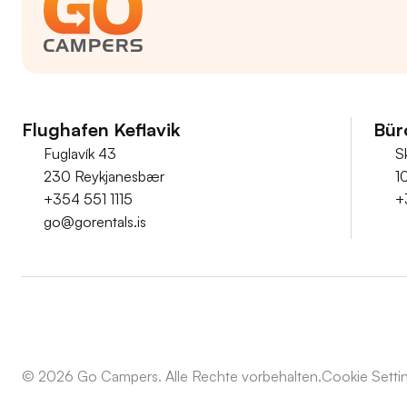
Flughafen Keflavik
Bür
Fuglavík 43
S
230 Reykjanesbær
1
+354 551 1115
+
go@gorentals.is
© 2026 Go Campers. Alle Rechte vorbehalten.
Cookie Setti