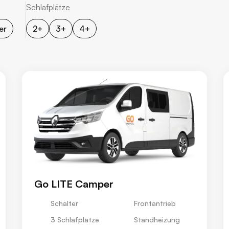
Schlafplätze
er
2+
3+
4+
Go LITE Camper
Schalter
Frontantrieb
3 Schlafplätze
Standheizung